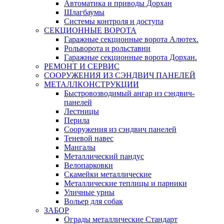
Автоматика и приводы Дорхан
Шлагбаумы
Системы контроля и доступа
СЕКЦИОННЫЕ ВОРОТА
Гаражные секционные ворота Алютех.
Рольворота и рольставни
Гаражные секционные ворота Дорхан.
РЕМОНТ И СЕРВИС
СООРУЖЕНИЯ ИЗ СЭНДВИЧ ПАНЕЛЕЙ
МЕТАЛЛКОНСТРУКЦИИ
Быстровозводимый ангар из сэндвич-
панелей
Лестницы
Перила
Сооружения из сэндвич панелей
Теневой навес
Мангалы
Металлический пандус
Велопарковки
Скамейки металлические
Металлические теплицы и парники
Уличные урны
Вольер для собак
ЗАБОР
Ограды металлические Стандарт