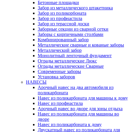
Бетонные площадки
Забор из металлического штакетника
Забор из поликорбоната
Забор из профнастила
Забор из терассной доски
Заборные секции из сварной сетки
Заборы с кирпичными столбами
Комбинированный забор
Металлические сварные и кованые заборы
Металлический забор
Монолитный ленточный фундамент
Ограды металлические Люкс
Ограды металлические Сварные
Современные заборы
Установка заборов
НАВЕСЫ
Арочный навес на два автомобиля из
поликарбоната
Навес из поликарбоната для машины к дому
Навес из профнастила
Арочный навес во дворе для зоны отдыха
Навес из поликарбоната для машины во
дворе
Навес из поликарбоната к дому
Двускатный навес из поликарбоната для