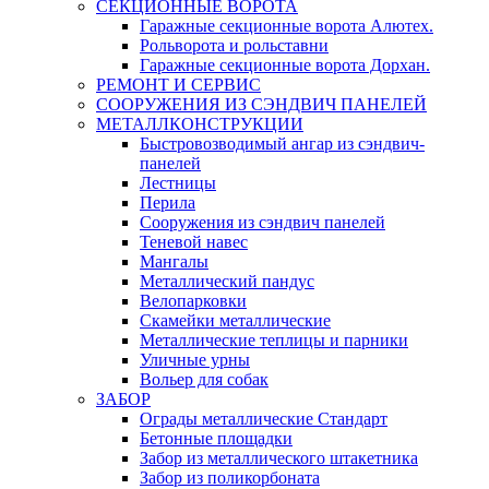
СЕКЦИОННЫЕ ВОРОТА
Гаражные секционные ворота Алютех.
Рольворота и рольставни
Гаражные секционные ворота Дорхан.
РЕМОНТ И СЕРВИС
СООРУЖЕНИЯ ИЗ СЭНДВИЧ ПАНЕЛЕЙ
МЕТАЛЛКОНСТРУКЦИИ
Быстровозводимый ангар из сэндвич-
панелей
Лестницы
Перила
Сооружения из сэндвич панелей
Теневой навес
Мангалы
Металлический пандус
Велопарковки
Скамейки металлические
Металлические теплицы и парники
Уличные урны
Вольер для собак
ЗАБОР
Ограды металлические Стандарт
Бетонные площадки
Забор из металлического штакетника
Забор из поликорбоната