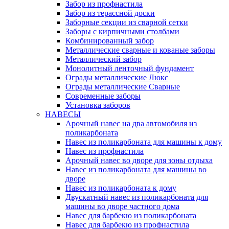
Забор из профнастила
Забор из терассной доски
Заборные секции из сварной сетки
Заборы с кирпичными столбами
Комбинированный забор
Металлические сварные и кованые заборы
Металлический забор
Монолитный ленточный фундамент
Ограды металлические Люкс
Ограды металлические Сварные
Современные заборы
Установка заборов
НАВЕСЫ
Арочный навес на два автомобиля из
поликарбоната
Навес из поликарбоната для машины к дому
Навес из профнастила
Арочный навес во дворе для зоны отдыха
Навес из поликарбоната для машины во
дворе
Навес из поликарбоната к дому
Двускатный навес из поликарбоната для
машины во дворе частного дома
Навес для барбекю из поликарбоната
Навес для барбекю из профнастила