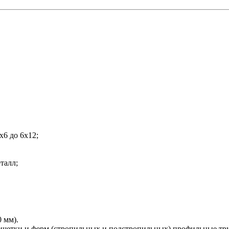
6x6 до 6x12;
талл;
 мм).
решетки и ферм (стропильных и подстропильных) профильные тр