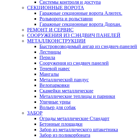
Системы контроля и доступа
СЕКЦИОННЫЕ ВОРОТА
Гаражные секционные ворота Алютех.
Рольворота и рольставни
Гаражные секционные ворота Дорхан.
РЕМОНТ И СЕРВИС
СООРУЖЕНИЯ ИЗ СЭНДВИЧ ПАНЕЛЕЙ
МЕТАЛЛКОНСТРУКЦИИ
Быстровозводимый ангар из сэндвич-панелей
Лестницы
Перила
Сооружения из сэндвич панелей
Теневой навес
Мангалы
Металлический пандус
Велопарковки
Скамейки металлические
Металлические теплицы и парники
Уличные урны
Вольер для собак
ЗАБОР
Ограды металлические Стандарт
Бетонные площадки
Забор из металлического штакетника
Забор из поликорбоната