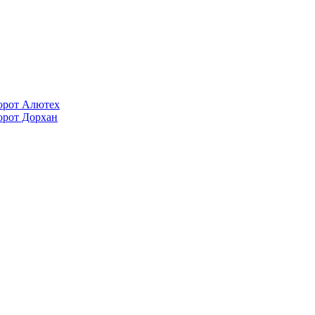
орот Алютех
орот Дорхан