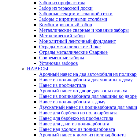
Забор из профнастила
Забор из терассной доски
Заборные секции из сварной сетки
Заборы с кирпичными столбами
Комбинированный забор
Металлические сварные и кованые заборы
Металлический забор
Монолитный ленточный фундамент
Ограды металлические Люкс
Ограды металлические Сварные
Современные заборы
Установка заборов
НАВЕСЫ
Арочный навес на два автомобиля из поликар
Навес из поликарбоната для машины к дому
Навес из профнастила
Арочный навес во дворе для зоны отдыха
Навес из поликарбоната для машины во дворе
Навес из поликарбоната к дому
Двускатный навес из поликарбоната для маши
Навес для барбекю из поликарбоната
Навес для барбекю из профнастила
Навес для дачи из поликарбоната
Навес над входом из поликарбоната
Арочный навес к дому из поликарбоната