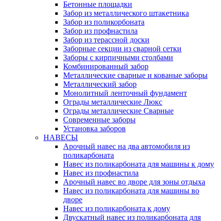
Бетонные площадки
Забор из металлического штакетника
Забор из поликорбоната
Забор из профнастила
Забор из терассной доски
Заборные секции из сварной сетки
Заборы с кирпичными столбами
Комбинированный забор
Металлические сварные и кованые заборы
Металлический забор
Монолитный ленточный фундамент
Ограды металлические Люкс
Ограды металлические Сварные
Современные заборы
Установка заборов
НАВЕСЫ
Арочный навес на два автомобиля из
поликарбоната
Навес из поликарбоната для машины к дому
Навес из профнастила
Арочный навес во дворе для зоны отдыха
Навес из поликарбоната для машины во
дворе
Навес из поликарбоната к дому
Двускатный навес из поликарбоната для