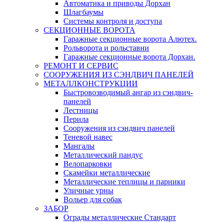
Автоматика и приводы Дорхан
Шлагбаумы
Системы контроля и доступа
СЕКЦИОННЫЕ ВОРОТА
Гаражные секционные ворота Алютех.
Рольворота и рольставни
Гаражные секционные ворота Дорхан.
РЕМОНТ И СЕРВИС
СООРУЖЕНИЯ ИЗ СЭНДВИЧ ПАНЕЛЕЙ
МЕТАЛЛКОНСТРУКЦИИ
Быстровозводимый ангар из сэндвич-
панелей
Лестницы
Перила
Сооружения из сэндвич панелей
Теневой навес
Мангалы
Металлический пандус
Велопарковки
Скамейки металлические
Металлические теплицы и парники
Уличные урны
Вольер для собак
ЗАБОР
Ограды металлические Стандарт