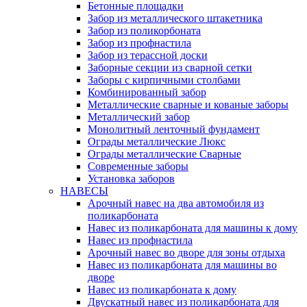
Бетонные площадки
Забор из металлического штакетника
Забор из поликорбоната
Забор из профнастила
Забор из терассной доски
Заборные секции из сварной сетки
Заборы с кирпичными столбами
Комбинированный забор
Металлические сварные и кованые заборы
Металлический забор
Монолитный ленточный фундамент
Ограды металлические Люкс
Ограды металлические Сварные
Современные заборы
Установка заборов
НАВЕСЫ
Арочный навес на два автомобиля из
поликарбоната
Навес из поликарбоната для машины к дому
Навес из профнастила
Арочный навес во дворе для зоны отдыха
Навес из поликарбоната для машины во
дворе
Навес из поликарбоната к дому
Двускатный навес из поликарбоната для