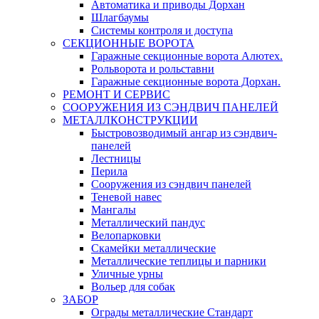
Автоматика и приводы Дорхан
Шлагбаумы
Системы контроля и доступа
СЕКЦИОННЫЕ ВОРОТА
Гаражные секционные ворота Алютех.
Рольворота и рольставни
Гаражные секционные ворота Дорхан.
РЕМОНТ И СЕРВИС
СООРУЖЕНИЯ ИЗ СЭНДВИЧ ПАНЕЛЕЙ
МЕТАЛЛКОНСТРУКЦИИ
Быстровозводимый ангар из сэндвич-
панелей
Лестницы
Перила
Сооружения из сэндвич панелей
Теневой навес
Мангалы
Металлический пандус
Велопарковки
Скамейки металлические
Металлические теплицы и парники
Уличные урны
Вольер для собак
ЗАБОР
Ограды металлические Стандарт