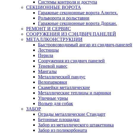
Системы контроля и доступа
СЕКЦИОННЫЕ ВОРОТА
Гаражные секционные ворота Алютех.
Рольворота и рольставни
Гаражные секционные ворота Дорхан.
РЕМОНТ И СЕРВИС
СООРУЖЕНИЯ ИЗ СЭНДВИЧ ПАНЕЛЕЙ
МЕТАЛЛКОНСТРУКЦИИ
Быстровозводимый ангар из сэндвич-панелей
Лестницы
Перила
Сооружения из сэндвич панелей
Теневой навес
Мангалы
Металлический пандус
Велопарковки
Скамейки металлические
Металлические теплицы и парники
Уличные урны
Вольер для собак
ЗАБОР
Ограды металлические Стандарт
Бетонные площадки
Забор из металлического штакетника
Забор из поликорбоната