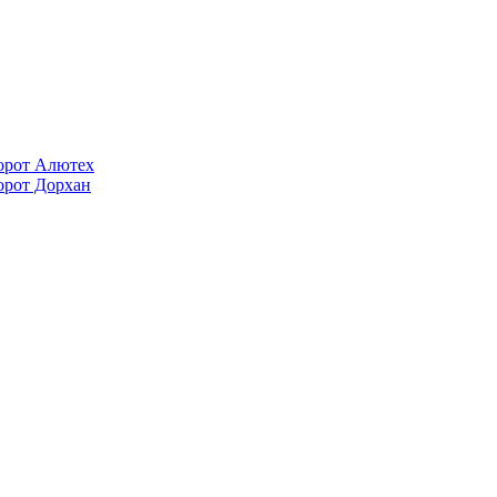
орот Алютех
орот Дорхан