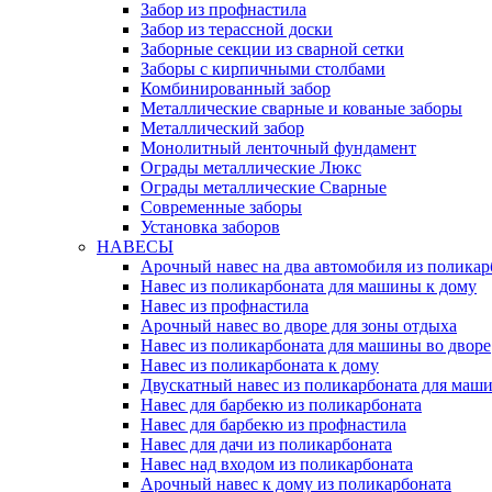
Забор из профнастила
Забор из терассной доски
Заборные секции из сварной сетки
Заборы с кирпичными столбами
Комбинированный забор
Металлические сварные и кованые заборы
Металлический забор
Монолитный ленточный фундамент
Ограды металлические Люкс
Ограды металлические Сварные
Современные заборы
Установка заборов
НАВЕСЫ
Арочный навес на два автомобиля из поликар
Навес из поликарбоната для машины к дому
Навес из профнастила
Арочный навес во дворе для зоны отдыха
Навес из поликарбоната для машины во дворе
Навес из поликарбоната к дому
Двускатный навес из поликарбоната для маши
Навес для барбекю из поликарбоната
Навес для барбекю из профнастила
Навес для дачи из поликарбоната
Навес над входом из поликарбоната
Арочный навес к дому из поликарбоната