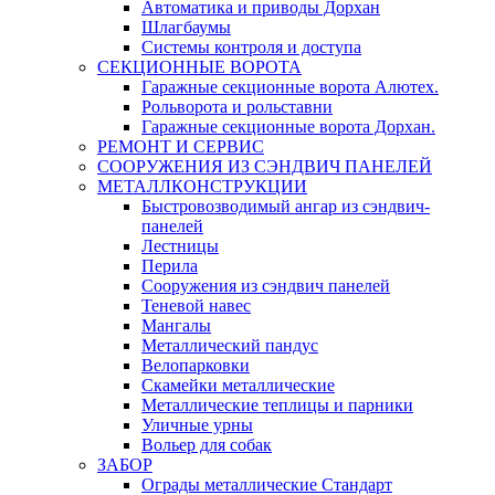
Автоматика и приводы Дорхан
Шлагбаумы
Системы контроля и доступа
СЕКЦИОННЫЕ ВОРОТА
Гаражные секционные ворота Алютех.
Рольворота и рольставни
Гаражные секционные ворота Дорхан.
РЕМОНТ И СЕРВИС
СООРУЖЕНИЯ ИЗ СЭНДВИЧ ПАНЕЛЕЙ
МЕТАЛЛКОНСТРУКЦИИ
Быстровозводимый ангар из сэндвич-
панелей
Лестницы
Перила
Сооружения из сэндвич панелей
Теневой навес
Мангалы
Металлический пандус
Велопарковки
Скамейки металлические
Металлические теплицы и парники
Уличные урны
Вольер для собак
ЗАБОР
Ограды металлические Стандарт