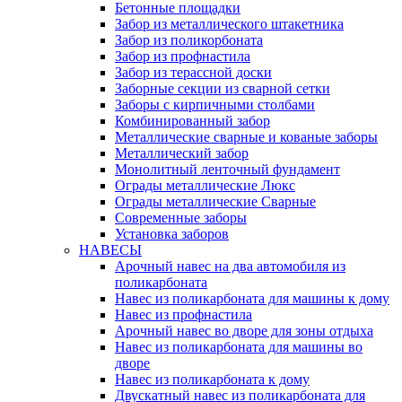
Бетонные площадки
Забор из металлического штакетника
Забор из поликорбоната
Забор из профнастила
Забор из терассной доски
Заборные секции из сварной сетки
Заборы с кирпичными столбами
Комбинированный забор
Металлические сварные и кованые заборы
Металлический забор
Монолитный ленточный фундамент
Ограды металлические Люкс
Ограды металлические Сварные
Современные заборы
Установка заборов
НАВЕСЫ
Арочный навес на два автомобиля из
поликарбоната
Навес из поликарбоната для машины к дому
Навес из профнастила
Арочный навес во дворе для зоны отдыха
Навес из поликарбоната для машины во
дворе
Навес из поликарбоната к дому
Двускатный навес из поликарбоната для