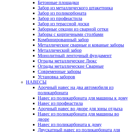
Бетонные площадки
Забор из металлического штакетника
Забор из поликорбоната
Забор из профнастила
Забор из терассной доски
Заборные секции из сварной сетки
Заборы с кирпичными столбами
Комбинированный забор
Металлические сварные и кованые заборы
Металлический забор
Монолитный ленточный фундамент
Ограды металлические Люкс
Ограды металлические Сварные
Современные заборы
Установка заборов
НАВЕСЫ
Арочный навес на два автомобиля из
поликарбоната
Навес из поликарбоната для машины к дому
Навес из профнастила
Арочный навес во дворе для зоны отдыха
Навес из поликарбоната для машины во
дворе
Навес из поликарбоната к дому
Двускатный навес из поликарбоната для