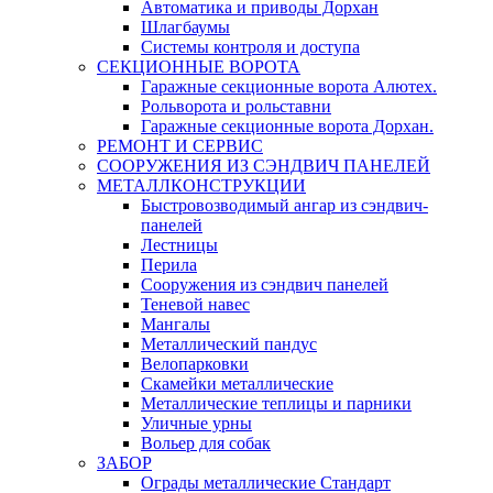
Автоматика и приводы Дорхан
Шлагбаумы
Системы контроля и доступа
СЕКЦИОННЫЕ ВОРОТА
Гаражные секционные ворота Алютех.
Рольворота и рольставни
Гаражные секционные ворота Дорхан.
РЕМОНТ И СЕРВИС
СООРУЖЕНИЯ ИЗ СЭНДВИЧ ПАНЕЛЕЙ
МЕТАЛЛКОНСТРУКЦИИ
Быстровозводимый ангар из сэндвич-
панелей
Лестницы
Перила
Сооружения из сэндвич панелей
Теневой навес
Мангалы
Металлический пандус
Велопарковки
Скамейки металлические
Металлические теплицы и парники
Уличные урны
Вольер для собак
ЗАБОР
Ограды металлические Стандарт