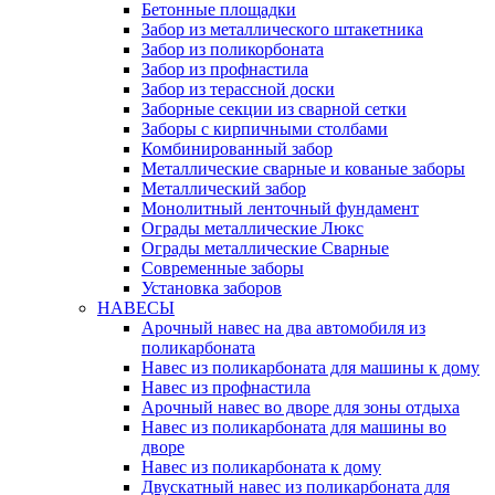
Бетонные площадки
Забор из металлического штакетника
Забор из поликорбоната
Забор из профнастила
Забор из терассной доски
Заборные секции из сварной сетки
Заборы с кирпичными столбами
Комбинированный забор
Металлические сварные и кованые заборы
Металлический забор
Монолитный ленточный фундамент
Ограды металлические Люкс
Ограды металлические Сварные
Современные заборы
Установка заборов
НАВЕСЫ
Арочный навес на два автомобиля из
поликарбоната
Навес из поликарбоната для машины к дому
Навес из профнастила
Арочный навес во дворе для зоны отдыха
Навес из поликарбоната для машины во
дворе
Навес из поликарбоната к дому
Двускатный навес из поликарбоната для