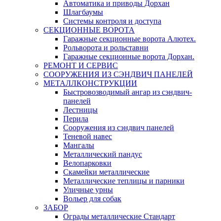
Автоматика и приводы Дорхан
Шлагбаумы
Системы контроля и доступа
СЕКЦИОННЫЕ ВОРОТА
Гаражные секционные ворота Алютех.
Рольворота и рольставни
Гаражные секционные ворота Дорхан.
РЕМОНТ И СЕРВИС
СООРУЖЕНИЯ ИЗ СЭНДВИЧ ПАНЕЛЕЙ
МЕТАЛЛКОНСТРУКЦИИ
Быстровозводимый ангар из сэндвич-
панелей
Лестницы
Перила
Сооружения из сэндвич панелей
Теневой навес
Мангалы
Металлический пандус
Велопарковки
Скамейки металлические
Металлические теплицы и парники
Уличные урны
Вольер для собак
ЗАБОР
Ограды металлические Стандарт