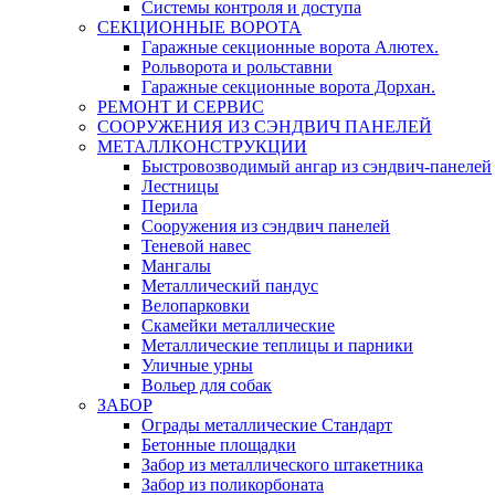
Системы контроля и доступа
СЕКЦИОННЫЕ ВОРОТА
Гаражные секционные ворота Алютех.
Рольворота и рольставни
Гаражные секционные ворота Дорхан.
РЕМОНТ И СЕРВИС
СООРУЖЕНИЯ ИЗ СЭНДВИЧ ПАНЕЛЕЙ
МЕТАЛЛКОНСТРУКЦИИ
Быстровозводимый ангар из сэндвич-панелей
Лестницы
Перила
Сооружения из сэндвич панелей
Теневой навес
Мангалы
Металлический пандус
Велопарковки
Скамейки металлические
Металлические теплицы и парники
Уличные урны
Вольер для собак
ЗАБОР
Ограды металлические Стандарт
Бетонные площадки
Забор из металлического штакетника
Забор из поликорбоната