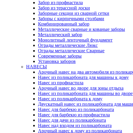
Забор из профнастила
Забор из терассной доски
Заборные секции из сварной сетки
Заборы с кирпичными столбами
Комбинированный забор
Металлические сварные и кованые заборы
Металлический забор
Монолитный ленточный фундамент
Ограды металлические Люкс
Ограды металлические Сварные
Современные заборы
Установка заборов
НАВЕСЫ
Арочный навес на два автомобиля из поликар
Навес из поликарбоната для машины к дому
Навес из профнастила
Арочный навес во дворе для зоны отдыха
Навес из поликарбоната для машины во дворе
Навес из поликарбоната к дому
Двускатный навес из поликарбоната для маши
Навес для барбекю из поликарбоната
Навес для барбекю из профнастила
Навес для дачи из поликарбоната
Навес над входом из поликарбоната
Арочный навес к дому из поликарбоната