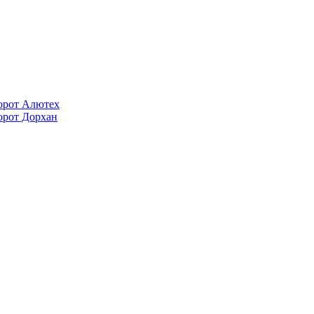
орот Алютех
орот Дорхан