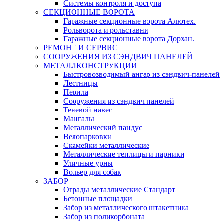
Системы контроля и доступа
СЕКЦИОННЫЕ ВОРОТА
Гаражные секционные ворота Алютех.
Рольворота и рольставни
Гаражные секционные ворота Дорхан.
РЕМОНТ И СЕРВИС
СООРУЖЕНИЯ ИЗ СЭНДВИЧ ПАНЕЛЕЙ
МЕТАЛЛКОНСТРУКЦИИ
Быстровозводимый ангар из сэндвич-панелей
Лестницы
Перила
Сооружения из сэндвич панелей
Теневой навес
Мангалы
Металлический пандус
Велопарковки
Скамейки металлические
Металлические теплицы и парники
Уличные урны
Вольер для собак
ЗАБОР
Ограды металлические Стандарт
Бетонные площадки
Забор из металлического штакетника
Забор из поликорбоната