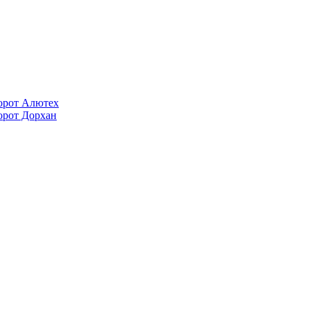
орот Алютех
орот Дорхан