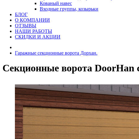
Кованый навес
Входные группы, козырьки
БЛОГ
О КОМПАНИИ
ОТЗЫВЫ
НАШИ РАБОТЫ
СКИДКИ И АКЦИИ
Гаражные секционные ворота Дорхан.
Секционные ворота DoorHan 