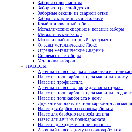
Забор из профнастила
Забор из терассной доски
Заборные секции из сварной сетки
Заборы с кирпичными столбами
Комбинированный забор
Металлические сварные и кованые заборы
Металлический забор
Монолитный ленточный фундамент
Ограды металлические Люкс
Ограды металлические Сварные
Современные заборы
Установка заборов
НАВЕСЫ
Арочный навес на два автомобиля из поликар
Навес из поликарбоната для машины к дому
Навес из профнастила
Арочный навес во дворе для зоны отдыха
Навес из поликарбоната для машины во дворе
Навес из поликарбоната к дому
Двускатный навес из поликарбоната для маши
Навес для барбекю из поликарбоната
Навес для барбекю из профнастила
Навес для дачи из поликарбоната
Навес над входом из поликарбоната
Арочный навес к дому из поликарбоната