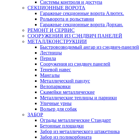
Системы контроля и доступа
СЕКЦИОННЫЕ ВОРОТА
Гаражные секционные ворота Алютех.
Рольворота и рольставни
Гаражные секционные ворота Дорхан.
РЕМОНТ И СЕРВИС
СООРУЖЕНИЯ ИЗ СЭНДВИЧ ПАНЕЛЕЙ
МЕТАЛЛКОНСТРУКЦИИ
Быстровозводимый ангар из сэндвич-панелей
Лестницы
Перила
Сооружения из сэндвич панелей
Теневой навес
Мангалы
Металлический пандус
Велопарковки
Скамейки металлические
Металлические теплицы и парники
Уличные урны
Вольер для собак
ЗАБОР
Ограды металлические Стандарт
Бетонные площадки
Забор из металлического штакетника
Забор из поликорбоната