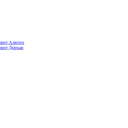
орот Алютех
орот Дорхан