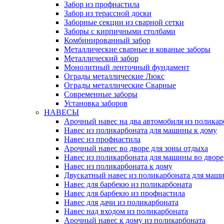
Забор из профнастила
Забор из терассной доски
Заборные секции из сварной сетки
Заборы с кирпичными столбами
Комбинированный забор
Металлические сварные и кованые заборы
Металлический забор
Монолитный ленточный фундамент
Ограды металлические Люкс
Ограды металлические Сварные
Современные заборы
Установка заборов
НАВЕСЫ
Арочный навес на два автомобиля из поликар
Навес из поликарбоната для машины к дому
Навес из профнастила
Арочный навес во дворе для зоны отдыха
Навес из поликарбоната для машины во дворе
Навес из поликарбоната к дому
Двускатный навес из поликарбоната для маши
Навес для барбекю из поликарбоната
Навес для барбекю из профнастила
Навес для дачи из поликарбоната
Навес над входом из поликарбоната
Арочный навес к дому из поликарбоната