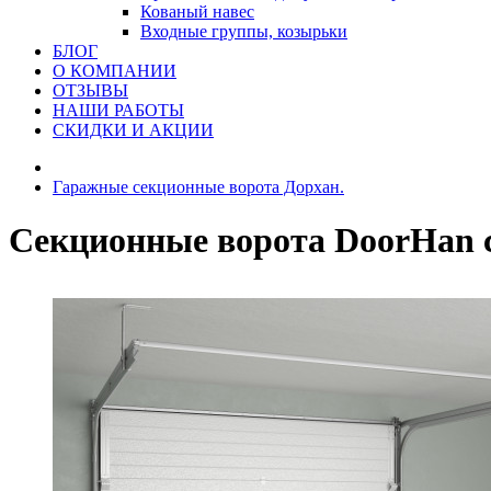
Кованый навес
Входные группы, козырьки
БЛОГ
О КОМПАНИИ
ОТЗЫВЫ
НАШИ РАБОТЫ
СКИДКИ И АКЦИИ
Гаражные секционные ворота Дорхан.
Секционные ворота DoorHan 