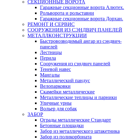
СЕКЦИОННЫЕ ВОРОТА
Гаражные секционные ворота Алютех.
Рольворота и рольставни
Гаражные секционные ворота Дорхан.
РЕМОНТ И СЕРВИС
СООРУЖЕНИЯ ИЗ СЭНДВИЧ ПАНЕЛЕЙ
МЕТАЛЛКОНСТРУКЦИИ
Быстровозводимый ангар из сэндвич-
панелей
Лестницы
Перила
Сооружения из сэндвич панелей
Теневой навес
Мангалы
Металлический пандус
Велопарковки
Скамейки металлические
Металлические теплицы и парники
Уличные урны
Вольер для собак
ЗАБОР
Ограды металлические Стандарт
Бетонные площадки
Забор из металлического штакетника
Забор из поликорбоната