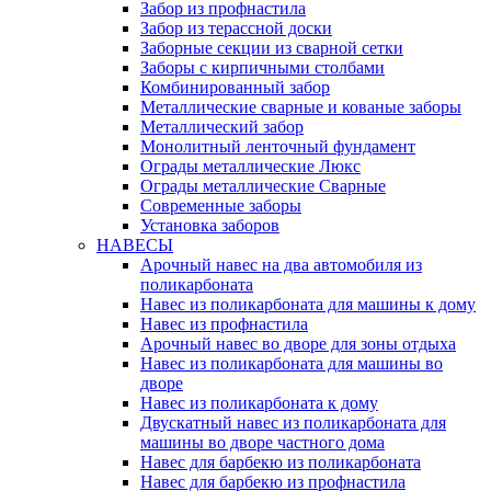
Забор из профнастила
Забор из терассной доски
Заборные секции из сварной сетки
Заборы с кирпичными столбами
Комбинированный забор
Металлические сварные и кованые заборы
Металлический забор
Монолитный ленточный фундамент
Ограды металлические Люкс
Ограды металлические Сварные
Современные заборы
Установка заборов
НАВЕСЫ
Арочный навес на два автомобиля из
поликарбоната
Навес из поликарбоната для машины к дому
Навес из профнастила
Арочный навес во дворе для зоны отдыха
Навес из поликарбоната для машины во
дворе
Навес из поликарбоната к дому
Двускатный навес из поликарбоната для
машины во дворе частного дома
Навес для барбекю из поликарбоната
Навес для барбекю из профнастила