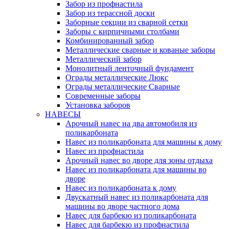
Забор из профнастила
Забор из терассной доски
Заборные секции из сварной сетки
Заборы с кирпичными столбами
Комбинированный забор
Металлические сварные и кованые заборы
Металлический забор
Монолитный ленточный фундамент
Ограды металлические Люкс
Ограды металлические Сварные
Современные заборы
Установка заборов
НАВЕСЫ
Арочный навес на два автомобиля из
поликарбоната
Навес из поликарбоната для машины к дому
Навес из профнастила
Арочный навес во дворе для зоны отдыха
Навес из поликарбоната для машины во
дворе
Навес из поликарбоната к дому
Двускатный навес из поликарбоната для
машины во дворе частного дома
Навес для барбекю из поликарбоната
Навес для барбекю из профнастила