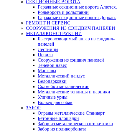
СЕКЦИОННЫЕ ВОРОТА
Гаражные секционные ворота Алютех.
Рольворота и рольставни
Гаражные секционные ворота Дорхан.
РЕМОНТ И СЕРВИС
СООРУЖЕНИЯ ИЗ СЭНДВИЧ ПАНЕЛЕЙ
МЕТАЛЛКОНСТРУКЦИИ
Быстровозводимый ангар из сэндвич-
панелей
Лестницы
Перила
Сооружения из сэндвич панелей
Теневой навес
Мангалы
Металлический пандус
Велопарковки
Скамейки металлические
Металлические теплицы и парники
Уличные урны
Вольер для собак
ЗАБОР
Ограды металлические Стандарт
Бетонные площадки
Забор из металлического штакетника
Забор из поликорбоната