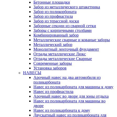
Бетонные площадки
Забор из металлического штакетника
Забор из поликорбоната
Забор из профнастила
Забор из терассной доски
Заборные секции из сварной сетки
Заборы с кирпичными столбами
Комбинированный забор
Металлические сварные и кованые заборы
Металлический забор
Монолитный ленточный фундамент
Ограды металлические Люкс
Ограды металлические Сварные
Современные заборы
Установка заборов
НАВЕСЫ
Арочный навес на два автомобиля из
поликарбоната
Навес из поликарбоната для машины к дому
Навес из профнастила
Арочный навес во дворе для зоны отдыха
Навес из поликарбоната для машины во
дворе
Навес из поликарбоната к дому
Двускатный навес из поликарбоната для