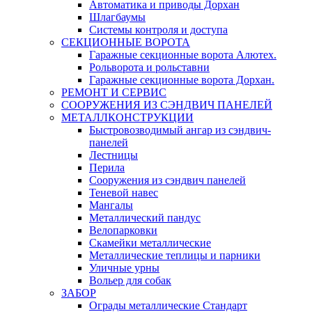
Автоматика и приводы Дорхан
Шлагбаумы
Системы контроля и доступа
СЕКЦИОННЫЕ ВОРОТА
Гаражные секционные ворота Алютех.
Рольворота и рольставни
Гаражные секционные ворота Дорхан.
РЕМОНТ И СЕРВИС
СООРУЖЕНИЯ ИЗ СЭНДВИЧ ПАНЕЛЕЙ
МЕТАЛЛКОНСТРУКЦИИ
Быстровозводимый ангар из сэндвич-
панелей
Лестницы
Перила
Сооружения из сэндвич панелей
Теневой навес
Мангалы
Металлический пандус
Велопарковки
Скамейки металлические
Металлические теплицы и парники
Уличные урны
Вольер для собак
ЗАБОР
Ограды металлические Стандарт