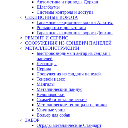
Автоматика и приводы Дорхан
Шлагбаумы
Системы контроля и доступа
СЕКЦИОННЫЕ ВОРОТА
Гаражные секционные ворота Алютех.
Рольворота и рольставни
Гаражные секционные ворота Дорхан.
РЕМОНТ И СЕРВИС
СООРУЖЕНИЯ ИЗ СЭНДВИЧ ПАНЕЛЕЙ
МЕТАЛЛКОНСТРУКЦИИ
Быстровозводимый ангар из сэндвич-
панелей
Лестницы
Перила
Сооружения из сэндвич панелей
Теневой навес
Мангалы
Металлический пандус
Велопарковки
Скамейки металлические
Металлические теплицы и парники
Уличные урны
Вольер для собак
ЗАБОР
Ограды металлические Стандарт