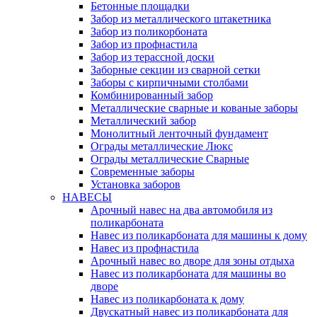
Бетонные площадки
Забор из металлического штакетника
Забор из поликорбоната
Забор из профнастила
Забор из терассной доски
Заборные секции из сварной сетки
Заборы с кирпичными столбами
Комбинированный забор
Металлические сварные и кованые заборы
Металлический забор
Монолитный ленточный фундамент
Ограды металлические Люкс
Ограды металлические Сварные
Современные заборы
Установка заборов
НАВЕСЫ
Арочный навес на два автомобиля из
поликарбоната
Навес из поликарбоната для машины к дому
Навес из профнастила
Арочный навес во дворе для зоны отдыха
Навес из поликарбоната для машины во
дворе
Навес из поликарбоната к дому
Двускатный навес из поликарбоната для