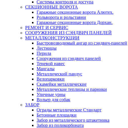
Системы контроля и доступа
СЕКЦИОННЫЕ ВОРОТА
Гаражные секционные ворота Алютех.
Рольворота и рольставни
Гаражные секционные ворота Дорхан.
РЕМОНТ И СЕРВИС
СООРУЖЕНИЯ ИЗ СЭНДВИЧ ПАНЕЛЕЙ
МЕТАЛЛКОНСТРУКЦИИ
Быстровозводимый ангар из сэндвич-панелей
Лестницы
Перила
Сооружения из сэндвич панелей
Теневой навес
Мангалы
Металлический пандус
Велопарковки
Скамейки металлические
Металлические теплицы и парники
Уличные урны
Вольер для собак
ЗАБОР
Ограды металлические Стандарт
Бетонные площадки
Забор из металлического штакетника
Забор из поликорбоната