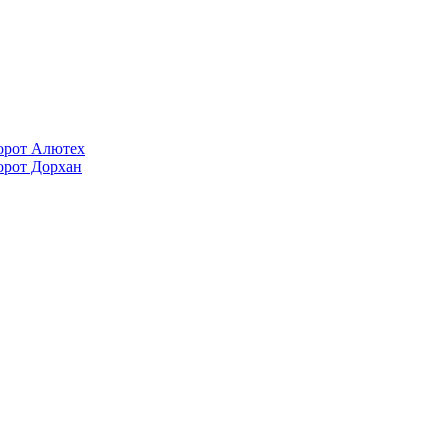
орот Алютех
орот Дорхан