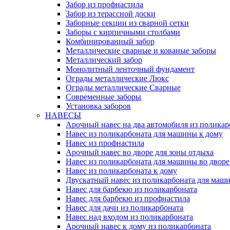
Забор из профнастила
Забор из терассной доски
Заборные секции из сварной сетки
Заборы с кирпичными столбами
Комбинированный забор
Металлические сварные и кованые заборы
Металлический забор
Монолитный ленточный фундамент
Ограды металлические Люкс
Ограды металлические Сварные
Современные заборы
Установка заборов
НАВЕСЫ
Арочный навес на два автомобиля из поликар
Навес из поликарбоната для машины к дому
Навес из профнастила
Арочный навес во дворе для зоны отдыха
Навес из поликарбоната для машины во дворе
Навес из поликарбоната к дому
Двускатный навес из поликарбоната для маши
Навес для барбекю из поликарбоната
Навес для барбекю из профнастила
Навес для дачи из поликарбоната
Навес над входом из поликарбоната
Арочный навес к дому из поликарбоната