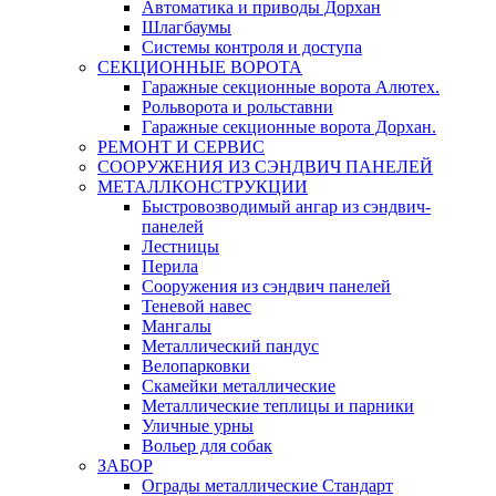
Автоматика и приводы Дорхан
Шлагбаумы
Системы контроля и доступа
СЕКЦИОННЫЕ ВОРОТА
Гаражные секционные ворота Алютех.
Рольворота и рольставни
Гаражные секционные ворота Дорхан.
РЕМОНТ И СЕРВИС
СООРУЖЕНИЯ ИЗ СЭНДВИЧ ПАНЕЛЕЙ
МЕТАЛЛКОНСТРУКЦИИ
Быстровозводимый ангар из сэндвич-
панелей
Лестницы
Перила
Сооружения из сэндвич панелей
Теневой навес
Мангалы
Металлический пандус
Велопарковки
Скамейки металлические
Металлические теплицы и парники
Уличные урны
Вольер для собак
ЗАБОР
Ограды металлические Стандарт