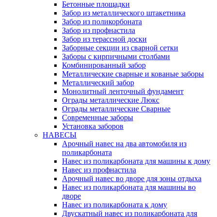
Бетонные площадки
Забор из металлического штакетника
Забор из поликорбоната
Забор из профнастила
Забор из терассной доски
Заборные секции из сварной сетки
Заборы с кирпичными столбами
Комбинированный забор
Металлические сварные и кованые заборы
Металлический забор
Монолитный ленточный фундамент
Ограды металлические Люкс
Ограды металлические Сварные
Современные заборы
Установка заборов
НАВЕСЫ
Арочный навес на два автомобиля из
поликарбоната
Навес из поликарбоната для машины к дому
Навес из профнастила
Арочный навес во дворе для зоны отдыха
Навес из поликарбоната для машины во
дворе
Навес из поликарбоната к дому
Двускатный навес из поликарбоната для