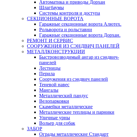
Автоматика и приводы Дорхан
Шлагбаумы
Системы контроля и доступа
СЕКЦИОННЫЕ ВОРОТА
Гаражные секционные ворота Алютех.
Рольворота и рольставни
Гаражные секционные ворота Дорхан.
РЕМОНТ И СЕРВИС
СООРУЖЕНИЯ ИЗ СЭНДВИЧ ПАНЕЛЕЙ
МЕТАЛЛКОНСТРУКЦИИ
Быстровозводимый ангар из сэндвич-
панелей
Лестницы
Перила
Сооружения из сэндвич панелей
Теневой навес
Мангалы
Металлический пандус
Велопарковки
Скамейки металлические
Металлические теплицы и парники
Уличные урны
Вольер для собак
ЗАБОР
Ограды металлические Стандарт