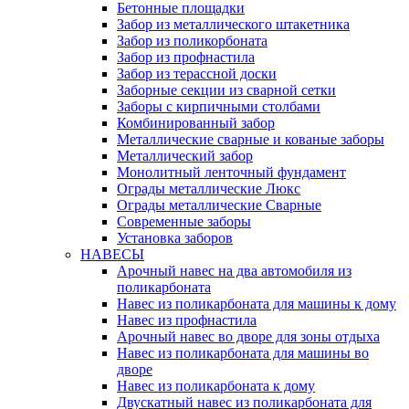
Бетонные площадки
Забор из металлического штакетника
Забор из поликорбоната
Забор из профнастила
Забор из терассной доски
Заборные секции из сварной сетки
Заборы с кирпичными столбами
Комбинированный забор
Металлические сварные и кованые заборы
Металлический забор
Монолитный ленточный фундамент
Ограды металлические Люкс
Ограды металлические Сварные
Современные заборы
Установка заборов
НАВЕСЫ
Арочный навес на два автомобиля из
поликарбоната
Навес из поликарбоната для машины к дому
Навес из профнастила
Арочный навес во дворе для зоны отдыха
Навес из поликарбоната для машины во
дворе
Навес из поликарбоната к дому
Двускатный навес из поликарбоната для