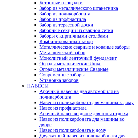
Бетонные площадки
Забор из металлического штакетника
Забор из поликорбоната
Забор из профнастила
Забор из терассной доски
Заборные секции из сварной сетки
Заборы с кирпичными столбами
Комбинированный забор
Металлические сварные и кованые заборы
Металлический забор
Монолитный ленточный фундамент
Ограды металлические Люкс
Ограды металлические Сварные
Современные заборы
Установка заборов
НАВЕСЫ
Арочный навес на два автомобиля из
поликарбоната
Навес из поликарбоната для машины к дому
Навес из профнастила
Арочный навес во дворе для зоны отдыха
Навес из поликарбоната для машины во
дворе
Навес из поликарбоната к дому
Двускатный навес из поликарбоната для