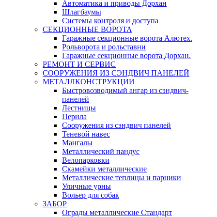
Автоматика и приводы Дорхан
Шлагбаумы
Системы контроля и доступа
СЕКЦИОННЫЕ ВОРОТА
Гаражные секционные ворота Алютех.
Рольворота и рольставни
Гаражные секционные ворота Дорхан.
РЕМОНТ И СЕРВИС
СООРУЖЕНИЯ ИЗ СЭНДВИЧ ПАНЕЛЕЙ
МЕТАЛЛКОНСТРУКЦИИ
Быстровозводимый ангар из сэндвич-
панелей
Лестницы
Перила
Сооружения из сэндвич панелей
Теневой навес
Мангалы
Металлический пандус
Велопарковки
Скамейки металлические
Металлические теплицы и парники
Уличные урны
Вольер для собак
ЗАБОР
Ограды металлические Стандарт