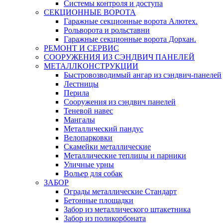
Системы контроля и доступа
СЕКЦИОННЫЕ ВОРОТА
Гаражные секционные ворота Алютех.
Рольворота и рольставни
Гаражные секционные ворота Дорхан.
РЕМОНТ И СЕРВИС
СООРУЖЕНИЯ ИЗ СЭНДВИЧ ПАНЕЛЕЙ
МЕТАЛЛКОНСТРУКЦИИ
Быстровозводимый ангар из сэндвич-панелей
Лестницы
Перила
Сооружения из сэндвич панелей
Теневой навес
Мангалы
Металлический пандус
Велопарковки
Скамейки металлические
Металлические теплицы и парники
Уличные урны
Вольер для собак
ЗАБОР
Ограды металлические Стандарт
Бетонные площадки
Забор из металлического штакетника
Забор из поликорбоната