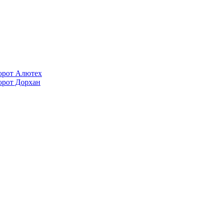
орот Алютех
орот Дорхан