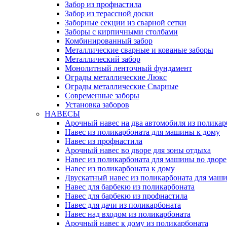
Забор из профнастила
Забор из терассной доски
Заборные секции из сварной сетки
Заборы с кирпичными столбами
Комбинированный забор
Металлические сварные и кованые заборы
Металлический забор
Монолитный ленточный фундамент
Ограды металлические Люкс
Ограды металлические Сварные
Современные заборы
Установка заборов
НАВЕСЫ
Арочный навес на два автомобиля из поликар
Навес из поликарбоната для машины к дому
Навес из профнастила
Арочный навес во дворе для зоны отдыха
Навес из поликарбоната для машины во дворе
Навес из поликарбоната к дому
Двускатный навес из поликарбоната для маши
Навес для барбекю из поликарбоната
Навес для барбекю из профнастила
Навес для дачи из поликарбоната
Навес над входом из поликарбоната
Арочный навес к дому из поликарбоната