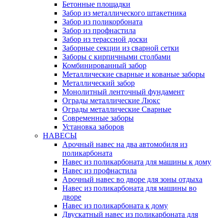
Бетонные площадки
Забор из металлического штакетника
Забор из поликорбоната
Забор из профнастила
Забор из терассной доски
Заборные секции из сварной сетки
Заборы с кирпичными столбами
Комбинированный забор
Металлические сварные и кованые заборы
Металлический забор
Монолитный ленточный фундамент
Ограды металлические Люкс
Ограды металлические Сварные
Современные заборы
Установка заборов
НАВЕСЫ
Арочный навес на два автомобиля из
поликарбоната
Навес из поликарбоната для машины к дому
Навес из профнастила
Арочный навес во дворе для зоны отдыха
Навес из поликарбоната для машины во
дворе
Навес из поликарбоната к дому
Двускатный навес из поликарбоната для