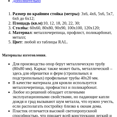
Дополнительно
Размер по крайним стойка (метры)
: 3x6, 4x6, 5x6, 5x7,
6x6 до 6x12;
Площадь (кв.м)
:10, 12, 18, 20, 22, 30;
Столбы
: 60x60, 80x80, 90x90, 100x100, 120x120;
Материал
: металлочерепица, профлист, поликарбонат,
металл;
Цвет
: любой из таблицы RAL.
Материалы изготовления.
Для производства опор берут металлическую трубу
(80х80 мм). Каркас также может быть, металлический –
здесь для обрешетки и ферм (стропильных и
подстропильных) профильные трубы 40х20 мм.
В качестве материала для кровли используется
металлочерепица, профнастил и поликарбонат.
Любое из решений обладает отличными
эксплуатационными свойствами, но падающие капли
дождя и град вызывают шум металла, что нужно учесть,
если располагать постройку близко к окнам дома.
Пластик отличается высокой светопропускной
способностью, что придает всей конструкции легкий и