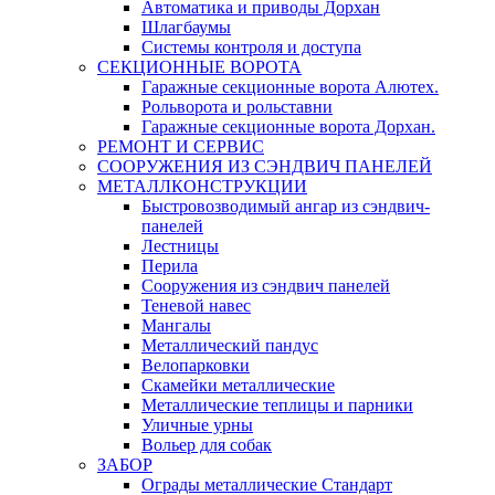
Автоматика и приводы Дорхан
Шлагбаумы
Системы контроля и доступа
СЕКЦИОННЫЕ ВОРОТА
Гаражные секционные ворота Алютех.
Рольворота и рольставни
Гаражные секционные ворота Дорхан.
РЕМОНТ И СЕРВИС
СООРУЖЕНИЯ ИЗ СЭНДВИЧ ПАНЕЛЕЙ
МЕТАЛЛКОНСТРУКЦИИ
Быстровозводимый ангар из сэндвич-
панелей
Лестницы
Перила
Сооружения из сэндвич панелей
Теневой навес
Мангалы
Металлический пандус
Велопарковки
Скамейки металлические
Металлические теплицы и парники
Уличные урны
Вольер для собак
ЗАБОР
Ограды металлические Стандарт