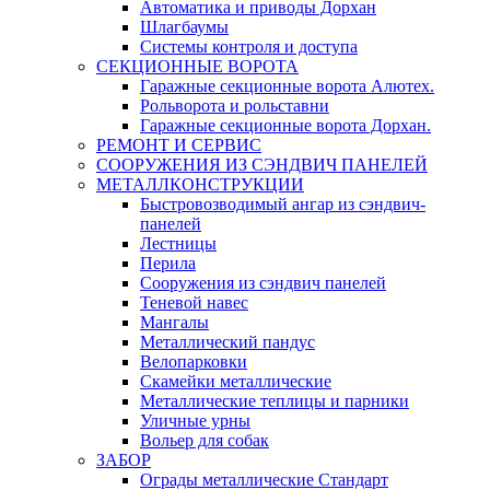
Автоматика и приводы Дорхан
Шлагбаумы
Системы контроля и доступа
СЕКЦИОННЫЕ ВОРОТА
Гаражные секционные ворота Алютех.
Рольворота и рольставни
Гаражные секционные ворота Дорхан.
РЕМОНТ И СЕРВИС
СООРУЖЕНИЯ ИЗ СЭНДВИЧ ПАНЕЛЕЙ
МЕТАЛЛКОНСТРУКЦИИ
Быстровозводимый ангар из сэндвич-
панелей
Лестницы
Перила
Сооружения из сэндвич панелей
Теневой навес
Мангалы
Металлический пандус
Велопарковки
Скамейки металлические
Металлические теплицы и парники
Уличные урны
Вольер для собак
ЗАБОР
Ограды металлические Стандарт