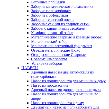
Бетонные площадки
Забор из металлического штакетника
Забор из поликорбоната
Забор из профнастила
Забор из терассной доски
Заборные секции из сварной сетки
Заборы с кирпичными столбами
Комбинированный забор
Металлические сварные и кованые заборы
Металлический забор
Монолитный ленточный фундамент
Ограды металлические Люкс
Ограды металлические Сварные
Современные заборы
Установка заборов
НАВЕСЫ
Арочный навес на два автомобиля из
поликарбоната
Навес из поликарбоната для машины к дому
Навес из профнастила
Арочный навес во дворе для зоны отдыха
Навес из поликарбоната для машины во
дворе
Навес из поликарбоната к дому
Двускатный навес из поликарбоната для