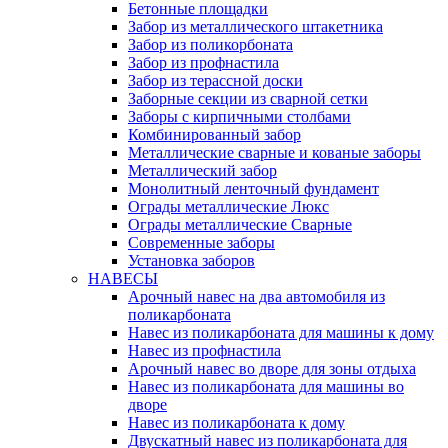
Бетонные площадки
Забор из металлического штакетника
Забор из поликорбоната
Забор из профнастила
Забор из терассной доски
Заборные секции из сварной сетки
Заборы с кирпичными столбами
Комбинированный забор
Металлические сварные и кованые заборы
Металлический забор
Монолитный ленточный фундамент
Ограды металлические Люкс
Ограды металлические Сварные
Современные заборы
Установка заборов
НАВЕСЫ
Арочный навес на два автомобиля из
поликарбоната
Навес из поликарбоната для машины к дому
Навес из профнастила
Арочный навес во дворе для зоны отдыха
Навес из поликарбоната для машины во
дворе
Навес из поликарбоната к дому
Двускатный навес из поликарбоната для