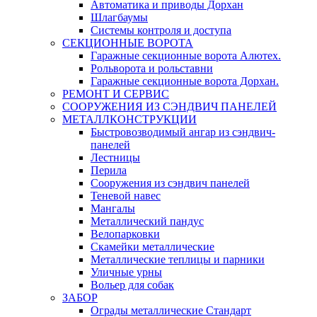
Автоматика и приводы Дорхан
Шлагбаумы
Системы контроля и доступа
СЕКЦИОННЫЕ ВОРОТА
Гаражные секционные ворота Алютех.
Рольворота и рольставни
Гаражные секционные ворота Дорхан.
РЕМОНТ И СЕРВИС
СООРУЖЕНИЯ ИЗ СЭНДВИЧ ПАНЕЛЕЙ
МЕТАЛЛКОНСТРУКЦИИ
Быстровозводимый ангар из сэндвич-
панелей
Лестницы
Перила
Сооружения из сэндвич панелей
Теневой навес
Мангалы
Металлический пандус
Велопарковки
Скамейки металлические
Металлические теплицы и парники
Уличные урны
Вольер для собак
ЗАБОР
Ограды металлические Стандарт