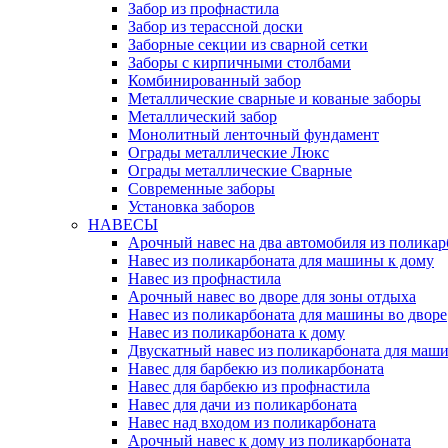
Забор из профнастила
Забор из терассной доски
Заборные секции из сварной сетки
Заборы с кирпичными столбами
Комбинированный забор
Металлические сварные и кованые заборы
Металлический забор
Монолитный ленточный фундамент
Ограды металлические Люкс
Ограды металлические Сварные
Современные заборы
Установка заборов
НАВЕСЫ
Арочный навес на два автомобиля из поликар
Навес из поликарбоната для машины к дому
Навес из профнастила
Арочный навес во дворе для зоны отдыха
Навес из поликарбоната для машины во дворе
Навес из поликарбоната к дому
Двускатный навес из поликарбоната для маши
Навес для барбекю из поликарбоната
Навес для барбекю из профнастила
Навес для дачи из поликарбоната
Навес над входом из поликарбоната
Арочный навес к дому из поликарбоната