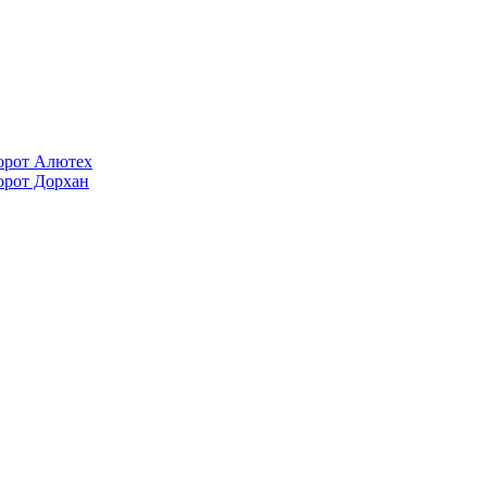
орот Алютех
орот Дорхан