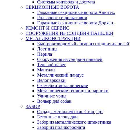
Системы контроля и доступа
СЕКЦИОННЫЕ ВОРОТА
Гаражные секционные ворота Алютех.
Рольворота и рольставни
Гаражные секционные ворота Дорхан.
РЕМОНТ И СЕРВИС
СООРУЖЕНИЯ ИЗ СЭНДВИЧ ПАНЕЛЕЙ
МЕТАЛЛКОНСТРУКЦИИ
Быстровозводимый ангар из сэндвич-панелей
Лестницы
Перила
Сооружения из сэндвич панелей
Теневой навес
Мангалы
Металлический пандус
Велопарковки
Скамейки металлические
Металлические теплицы и парники
Уличные урны
Вольер для собак
ЗАБОР
Ограды металлические Стандарт
Бетонные площадки
Забор из металлического штакетника
Забор из поликорбоната