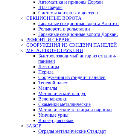
Автоматика и приводы Дорхан
Шлагбаумы
Системы контроля и доступа
СЕКЦИОННЫЕ ВОРОТА
Гаражные секционные ворота Алютех.
Рольворота и рольставни
Гаражные секционные ворота Дорхан.
РЕМОНТ И СЕРВИС
СООРУЖЕНИЯ ИЗ СЭНДВИЧ ПАНЕЛЕЙ
МЕТАЛЛКОНСТРУКЦИИ
Быстровозводимый ангар из сэндвич-
панелей
Лестницы
Перила
Сооружения из сэндвич панелей
Теневой навес
Мангалы
Металлический пандус
Велопарковки
Скамейки металлические
Металлические теплицы и парники
Уличные урны
Вольер для собак
ЗАБОР
Ограды металлические Стандарт