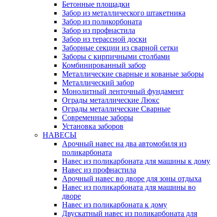
Бетонные площадки
Забор из металлического штакетника
Забор из поликорбоната
Забор из профнастила
Забор из терассной доски
Заборные секции из сварной сетки
Заборы с кирпичными столбами
Комбинированный забор
Металлические сварные и кованые заборы
Металлический забор
Монолитный ленточный фундамент
Ограды металлические Люкс
Ограды металлические Сварные
Современные заборы
Установка заборов
НАВЕСЫ
Арочный навес на два автомобиля из
поликарбоната
Навес из поликарбоната для машины к дому
Навес из профнастила
Арочный навес во дворе для зоны отдыха
Навес из поликарбоната для машины во
дворе
Навес из поликарбоната к дому
Двускатный навес из поликарбоната для