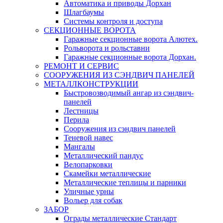
Автоматика и приводы Дорхан
Шлагбаумы
Системы контроля и доступа
СЕКЦИОННЫЕ ВОРОТА
Гаражные секционные ворота Алютех.
Рольворота и рольставни
Гаражные секционные ворота Дорхан.
РЕМОНТ И СЕРВИС
СООРУЖЕНИЯ ИЗ СЭНДВИЧ ПАНЕЛЕЙ
МЕТАЛЛКОНСТРУКЦИИ
Быстровозводимый ангар из сэндвич-
панелей
Лестницы
Перила
Сооружения из сэндвич панелей
Теневой навес
Мангалы
Металлический пандус
Велопарковки
Скамейки металлические
Металлические теплицы и парники
Уличные урны
Вольер для собак
ЗАБОР
Ограды металлические Стандарт