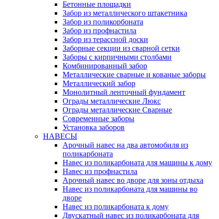
Бетонные площадки
Забор из металлического штакетника
Забор из поликорбоната
Забор из профнастила
Забор из терассной доски
Заборные секции из сварной сетки
Заборы с кирпичными столбами
Комбинированный забор
Металлические сварные и кованые заборы
Металлический забор
Монолитный ленточный фундамент
Ограды металлические Люкс
Ограды металлические Сварные
Современные заборы
Установка заборов
НАВЕСЫ
Арочный навес на два автомобиля из
поликарбоната
Навес из поликарбоната для машины к дому
Навес из профнастила
Арочный навес во дворе для зоны отдыха
Навес из поликарбоната для машины во
дворе
Навес из поликарбоната к дому
Двускатный навес из поликарбоната для