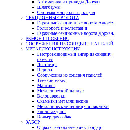
Автоматика и приводы Дорхан
Шлагбаумы
Системы контроля и доступа
СЕКЦИОННЫЕ ВОРОТА
Гаражные секционные ворота Алютех.
Рольворота и рольставни
Гаражные секционные ворота Дорхан.
РЕМОНТ И СЕРВИС
СООРУЖЕНИЯ ИЗ СЭНДВИЧ ПАНЕЛЕЙ
МЕТАЛЛКОНСТРУКЦИИ
Быстровозводимый ангар из сэндвич-
панелей
Лестницы
Перила
Сооружения из сэндвич панелей
Теневой навес
Мангалы
Металлический пандус
Велопарковки
Скамейки металлические
Металлические теплицы и парники
Уличные урны
Вольер для собак
ЗАБОР
Ограды металлические Стандарт