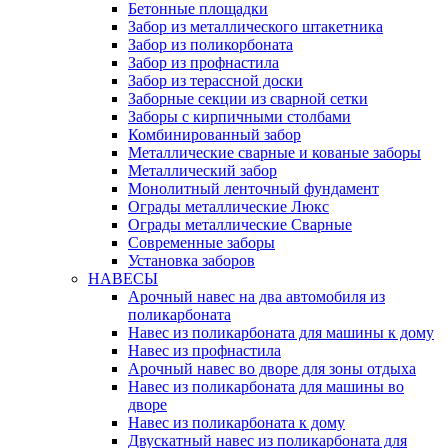
Бетонные площадки
Забор из металлического штакетника
Забор из поликорбоната
Забор из профнастила
Забор из терассной доски
Заборные секции из сварной сетки
Заборы с кирпичными столбами
Комбинированный забор
Металлические сварные и кованые заборы
Металлический забор
Монолитный ленточный фундамент
Ограды металлические Люкс
Ограды металлические Сварные
Современные заборы
Установка заборов
НАВЕСЫ
Арочный навес на два автомобиля из
поликарбоната
Навес из поликарбоната для машины к дому
Навес из профнастила
Арочный навес во дворе для зоны отдыха
Навес из поликарбоната для машины во
дворе
Навес из поликарбоната к дому
Двускатный навес из поликарбоната для