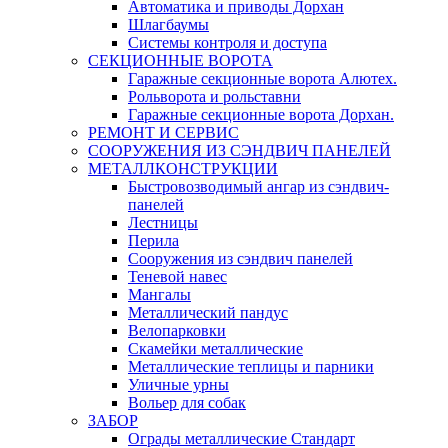
Автоматика и приводы Дорхан
Шлагбаумы
Системы контроля и доступа
СЕКЦИОННЫЕ ВОРОТА
Гаражные секционные ворота Алютех.
Рольворота и рольставни
Гаражные секционные ворота Дорхан.
РЕМОНТ И СЕРВИС
СООРУЖЕНИЯ ИЗ СЭНДВИЧ ПАНЕЛЕЙ
МЕТАЛЛКОНСТРУКЦИИ
Быстровозводимый ангар из сэндвич-
панелей
Лестницы
Перила
Сооружения из сэндвич панелей
Теневой навес
Мангалы
Металлический пандус
Велопарковки
Скамейки металлические
Металлические теплицы и парники
Уличные урны
Вольер для собак
ЗАБОР
Ограды металлические Стандарт