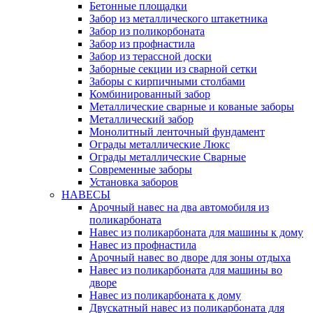
Бетонные площадки
Забор из металлического штакетника
Забор из поликорбоната
Забор из профнастила
Забор из терассной доски
Заборные секции из сварной сетки
Заборы с кирпичными столбами
Комбинированный забор
Металлические сварные и кованые заборы
Металлический забор
Монолитный ленточный фундамент
Ограды металлические Люкс
Ограды металлические Сварные
Современные заборы
Установка заборов
НАВЕСЫ
Арочный навес на два автомобиля из
поликарбоната
Навес из поликарбоната для машины к дому
Навес из профнастила
Арочный навес во дворе для зоны отдыха
Навес из поликарбоната для машины во
дворе
Навес из поликарбоната к дому
Двускатный навес из поликарбоната для