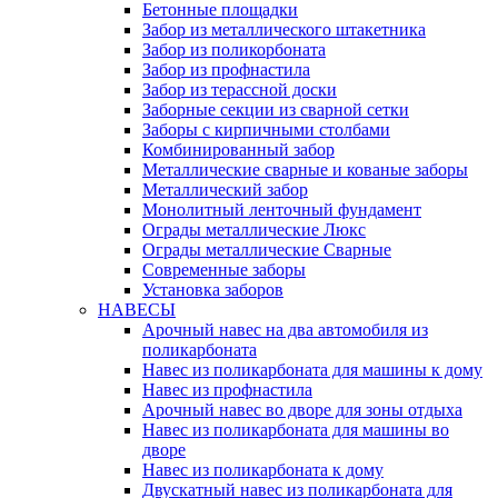
Бетонные площадки
Забор из металлического штакетника
Забор из поликорбоната
Забор из профнастила
Забор из терассной доски
Заборные секции из сварной сетки
Заборы с кирпичными столбами
Комбинированный забор
Металлические сварные и кованые заборы
Металлический забор
Монолитный ленточный фундамент
Ограды металлические Люкс
Ограды металлические Сварные
Современные заборы
Установка заборов
НАВЕСЫ
Арочный навес на два автомобиля из
поликарбоната
Навес из поликарбоната для машины к дому
Навес из профнастила
Арочный навес во дворе для зоны отдыха
Навес из поликарбоната для машины во
дворе
Навес из поликарбоната к дому
Двускатный навес из поликарбоната для