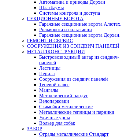
Автоматика и приводы Дорхан
Шлагбаумы
Системы контроля и доступа
СЕКЦИОННЫЕ ВОРОТА
Гаражные секционные ворота Алютех.
Рольворота и рольставни
Гаражные секционные ворота Дорхан.
РЕМОНТ И СЕРВИС
СООРУЖЕНИЯ ИЗ СЭНДВИЧ ПАНЕЛЕЙ
МЕТАЛЛКОНСТРУКЦИИ
Быстровозводимый ангар из сэндвич-
панелей
Лестницы
Перила
Сооружения из сэндвич панелей
Теневой навес
Мангалы
Металлический пандус
Велопарковки
Скамейки металлические
Металлические теплицы и парники
Уличные урны
Вольер для собак
ЗАБОР
Ограды металлические Стандарт