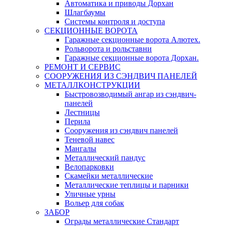
Автоматика и приводы Дорхан
Шлагбаумы
Системы контроля и доступа
СЕКЦИОННЫЕ ВОРОТА
Гаражные секционные ворота Алютех.
Рольворота и рольставни
Гаражные секционные ворота Дорхан.
РЕМОНТ И СЕРВИС
СООРУЖЕНИЯ ИЗ СЭНДВИЧ ПАНЕЛЕЙ
МЕТАЛЛКОНСТРУКЦИИ
Быстровозводимый ангар из сэндвич-
панелей
Лестницы
Перила
Сооружения из сэндвич панелей
Теневой навес
Мангалы
Металлический пандус
Велопарковки
Скамейки металлические
Металлические теплицы и парники
Уличные урны
Вольер для собак
ЗАБОР
Ограды металлические Стандарт