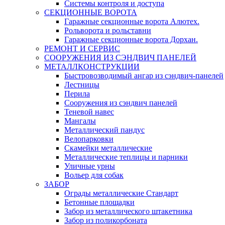
Системы контроля и доступа
СЕКЦИОННЫЕ ВОРОТА
Гаражные секционные ворота Алютех.
Рольворота и рольставни
Гаражные секционные ворота Дорхан.
РЕМОНТ И СЕРВИС
СООРУЖЕНИЯ ИЗ СЭНДВИЧ ПАНЕЛЕЙ
МЕТАЛЛКОНСТРУКЦИИ
Быстровозводимый ангар из сэндвич-панелей
Лестницы
Перила
Сооружения из сэндвич панелей
Теневой навес
Мангалы
Металлический пандус
Велопарковки
Скамейки металлические
Металлические теплицы и парники
Уличные урны
Вольер для собак
ЗАБОР
Ограды металлические Стандарт
Бетонные площадки
Забор из металлического штакетника
Забор из поликорбоната