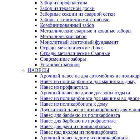
Забор из профнастила
Забор из терассной доски
Заборные секции из сварной сетки
Заборы с кирпичными столбами
Комбинированный забор
Металлические сварные и кованые заборы
Металлический забор
Монолитный ленточный фундамент
Ограды металлические Люкс
Ограды металлические Сварные
Современные заборы
Установка заборов
НАВЕСЫ
Арочный навес на два автомобиля из поликар
Навес из поликарбоната для машины к дому
Навес из профнастила
Арочный навес во дворе для зоны отдыха
Навес из поликарбоната для машины во дворе
Навес из поликарбоната к дому
Двускатный навес из поликарбоната для маши
Навес для барбекю из поликарбоната
Навес для барбекю из профнастила
Навес для дачи из поликарбоната
Навес над входом из поликарбоната
Арочный навес к дому из поликарбоната