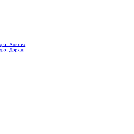
орот Алютех
орот Дорхан