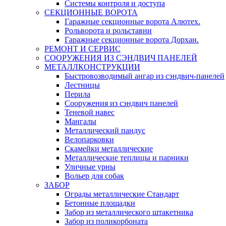
Системы контроля и доступа
СЕКЦИОННЫЕ ВОРОТА
Гаражные секционные ворота Алютех.
Рольворота и рольставни
Гаражные секционные ворота Дорхан.
РЕМОНТ И СЕРВИС
СООРУЖЕНИЯ ИЗ СЭНДВИЧ ПАНЕЛЕЙ
МЕТАЛЛКОНСТРУКЦИИ
Быстровозводимый ангар из сэндвич-панелей
Лестницы
Перила
Сооружения из сэндвич панелей
Теневой навес
Мангалы
Металлический пандус
Велопарковки
Скамейки металлические
Металлические теплицы и парники
Уличные урны
Вольер для собак
ЗАБОР
Ограды металлические Стандарт
Бетонные площадки
Забор из металлического штакетника
Забор из поликорбоната