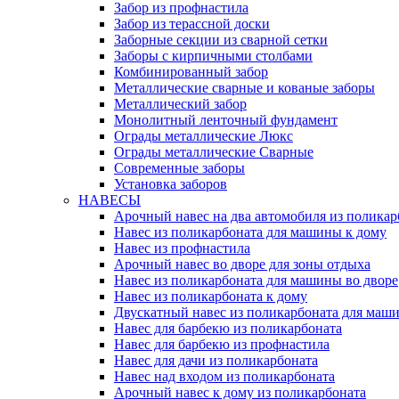
Забор из профнастила
Забор из терассной доски
Заборные секции из сварной сетки
Заборы с кирпичными столбами
Комбинированный забор
Металлические сварные и кованые заборы
Металлический забор
Монолитный ленточный фундамент
Ограды металлические Люкс
Ограды металлические Сварные
Современные заборы
Установка заборов
НАВЕСЫ
Арочный навес на два автомобиля из поликар
Навес из поликарбоната для машины к дому
Навес из профнастила
Арочный навес во дворе для зоны отдыха
Навес из поликарбоната для машины во дворе
Навес из поликарбоната к дому
Двускатный навес из поликарбоната для маши
Навес для барбекю из поликарбоната
Навес для барбекю из профнастила
Навес для дачи из поликарбоната
Навес над входом из поликарбоната
Арочный навес к дому из поликарбоната