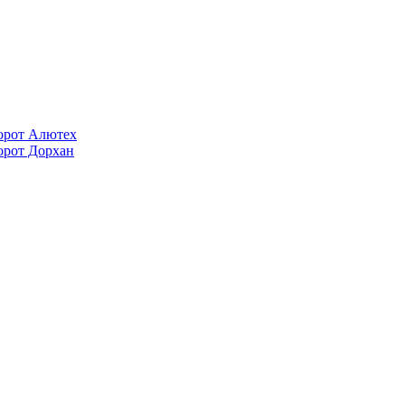
орот Алютех
орот Дорхан