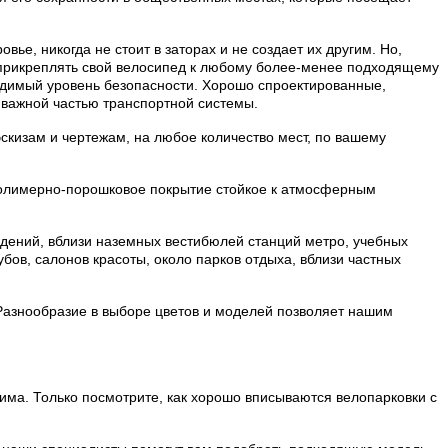
ье, никогда не стоит в заторах и не создает их другим. Но,
ся прикреплять свой велосипед к любому более-менее подходящему
ходимый уровень безопасности. Хорошо спроектированные,
 важной частью транспортной системы.
эскизам и чертежам, на любое количество мест, по вашему
 полимерно-порошковое покрытие стойкое к атмосферным
дений, вблизи наземных вестибюлей станций метро, учебных
убов, салонов красоты, около парков отдыха, вблизи частных
Разнообразие в выборе цветов и моделей позволяет нашим
има. Только посмотрите, как хорошо вписываются велопарковки с