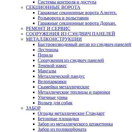
Системы контроля и доступа
СЕКЦИОННЫЕ ВОРОТА
Гаражные секционные ворота Алютех.
Рольворота и рольставни
Гаражные секционные ворота Дорхан.
РЕМОНТ И СЕРВИС
СООРУЖЕНИЯ ИЗ СЭНДВИЧ ПАНЕЛЕЙ
МЕТАЛЛКОНСТРУКЦИИ
Быстровозводимый ангар из сэндвич-панелей
Лестницы
Перила
Сооружения из сэндвич панелей
Теневой навес
Мангалы
Металлический пандус
Велопарковки
Скамейки металлические
Металлические теплицы и парники
Уличные урны
Вольер для собак
ЗАБОР
Ограды металлические Стандарт
Бетонные площадки
Забор из металлического штакетника
Забор из поликорбоната