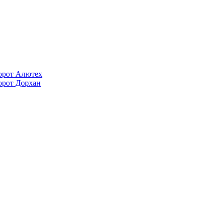
орот Алютех
орот Дорхан