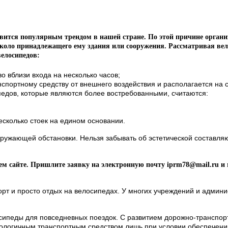
новится популярным трендом в нашей стране. По этой причине орга
около принадлежащего ему здания или сооружения. Рассматривая в
велосипедов:
о вблизи входа на несколько часов;
спортному средству от внешнего воздействия и располагается на
едов, которые являются более востребованными, считаются:
сколько стоек на едином основании.
окружающей обстановки. Нельзя забывать об эстетической составл
ем сайте.
Пришлите заявку на электронную почту
iprm
78@
mail
.
ru
и 
т и просто отдых на велосипедах. У многих учреждений и админис
сипеды для повседневных поездок. С развитием дорожно-транспо
кологичным транспортным средством лишь при условии обеспечени