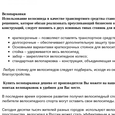
Велопарковки
Использование велосипеда в качестве транспортного средства ста
решением, которое обязан реализовать преуспевающий бизнесмен 
конструкций, следует помнить о двух основных типах стоянок для 
краткосрочные – позволяют оставлять транспортное средств
долгосрочные – обеспечивают дополнительную защиту тран
Основными вариантами краткосрочных стоянок для велосип
стойка – удерживается весь велосипед;
забор – закрепляется велосипедное колесо;
стандартная велопарковка – конструкция, объединяющая не
Любую стоянку для велосипедов следует подбирать, исходя из 
благоустройства.
Купить велопарковки дешево от производителя Вы можете на наш
монтаж велопарковок в удобном для Вас месте.
В последнее время огромное развитие получил велосипедный спор
любители велосипедного спорта могут оставить свои велосипеды.
Сегодня десятки тысяч жителей разных городов
используют вело
пространства, велосипед в России может стать эффективным и э