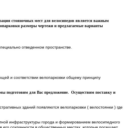
низация стояночных мест для велосипедов является важным
елопарковки размеры чертежи и предлагаемые варианты
 специально отведенном пространстве.
яющей и соответствии велопарковки общему принципу
мы подготовим для Вас предложение.
Осуществим поставку и
тративных зданий появляются велопарковки ( велостоянки ) где
ртной инфраструктуры города и формированием велосипедного
я его сохранности в общественных местах, которые посещает