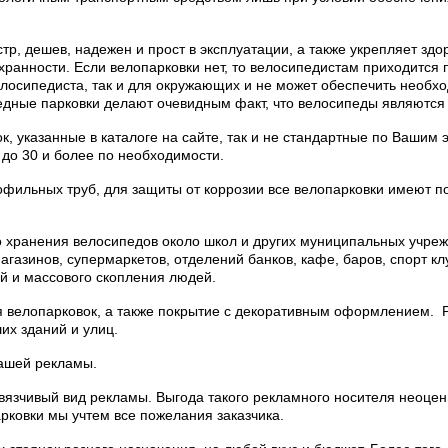
, дешев, надежен и прост в эксплуатации, а также укрепляет здоров
сохранности. Если велопарковки нет, то велосипедистам приходит
 велосипедиста, так и для окружающих и не может обеспечить необ
едные парковки делают очевидным факт, что велосипеды являются
 указанные в каталоге на сайте, так и не стандартные по Вашим 
 до 30 и более по необходимости.
рофильных труб, для защиты от коррозии все велопарковки имеют
 хранения велосипедов около школ и других муниципальных учреж
агазинов, супермаркетов, отделений банков, кафе, баров, спорт кл
й и массового скопления людей.
 велопарковок, а также покрытие с декоративным оформлением.
их зданий и улиц.
Вашей рекламы.
язчивый вид рекламы. Выгода такого рекламного носителя неоцен
рковки мы учтем все пожелания заказчика.