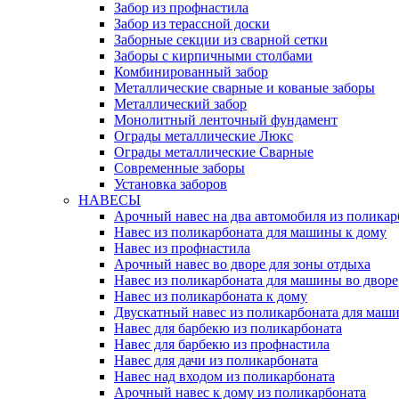
Забор из профнастила
Забор из терассной доски
Заборные секции из сварной сетки
Заборы с кирпичными столбами
Комбинированный забор
Металлические сварные и кованые заборы
Металлический забор
Монолитный ленточный фундамент
Ограды металлические Люкс
Ограды металлические Сварные
Современные заборы
Установка заборов
НАВЕСЫ
Арочный навес на два автомобиля из поликар
Навес из поликарбоната для машины к дому
Навес из профнастила
Арочный навес во дворе для зоны отдыха
Навес из поликарбоната для машины во дворе
Навес из поликарбоната к дому
Двускатный навес из поликарбоната для маши
Навес для барбекю из поликарбоната
Навес для барбекю из профнастила
Навес для дачи из поликарбоната
Навес над входом из поликарбоната
Арочный навес к дому из поликарбоната