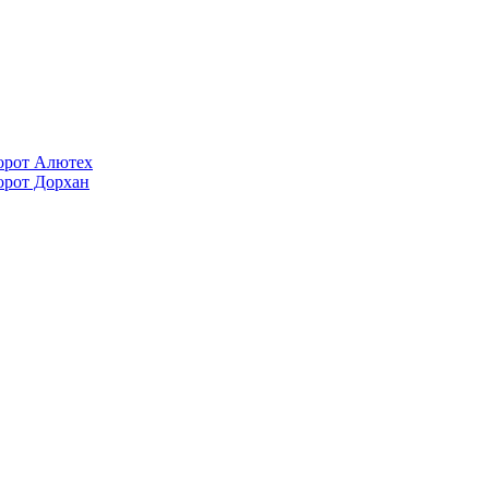
орот Алютех
орот Дорхан