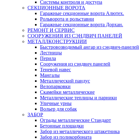
Системы контроля и доступа
СЕКЦИОННЫЕ ВОРОТА
Гаражные секционные ворота Алютех.
Рольворота и рольставни
Гаражные секционные ворота Дорхан.
РЕМОНТ И СЕРВИС
СООРУЖЕНИЯ ИЗ СЭНДВИЧ ПАНЕЛЕЙ
МЕТАЛЛКОНСТРУКЦИИ
Быстровозводимый ангар из сэндвич-панелей
Лестницы
Перила
Сооружения из сэндвич панелей
Теневой навес
Мангалы
Металлический пандус
Велопарковки
Скамейки металлические
Металлические теплицы и парники
Уличные урны
Вольер для собак
ЗАБОР
Ограды металлические Стандарт
Бетонные площадки
Забор из металлического штакетника
Забор из поликорбоната