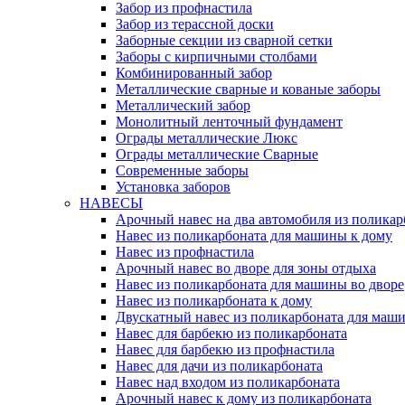
Забор из профнастила
Забор из терассной доски
Заборные секции из сварной сетки
Заборы с кирпичными столбами
Комбинированный забор
Металлические сварные и кованые заборы
Металлический забор
Монолитный ленточный фундамент
Ограды металлические Люкс
Ограды металлические Сварные
Современные заборы
Установка заборов
НАВЕСЫ
Арочный навес на два автомобиля из поликар
Навес из поликарбоната для машины к дому
Навес из профнастила
Арочный навес во дворе для зоны отдыха
Навес из поликарбоната для машины во дворе
Навес из поликарбоната к дому
Двускатный навес из поликарбоната для маши
Навес для барбекю из поликарбоната
Навес для барбекю из профнастила
Навес для дачи из поликарбоната
Навес над входом из поликарбоната
Арочный навес к дому из поликарбоната