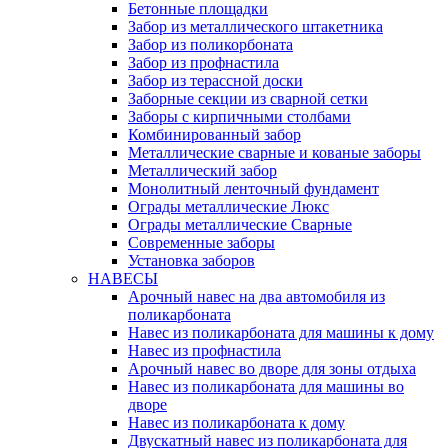
Бетонные площадки
Забор из металлического штакетника
Забор из поликорбоната
Забор из профнастила
Забор из терассной доски
Заборные секции из сварной сетки
Заборы с кирпичными столбами
Комбинированный забор
Металлические сварные и кованые заборы
Металлический забор
Монолитный ленточный фундамент
Ограды металлические Люкс
Ограды металлические Сварные
Современные заборы
Установка заборов
НАВЕСЫ
Арочный навес на два автомобиля из
поликарбоната
Навес из поликарбоната для машины к дому
Навес из профнастила
Арочный навес во дворе для зоны отдыха
Навес из поликарбоната для машины во
дворе
Навес из поликарбоната к дому
Двускатный навес из поликарбоната для