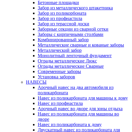
Бетонные площадки
Забор из металлического штакетника
Забор из поликорбоната
Забор из профнастила
Забор из терассной доски
Заборные секции из сварной сетки
Заборы с кирпичными столбами
Комбинированный забор
Металлические сварные и кованые заборы
Металлический забор
Монолитный ленточный фундамент
Ограды металлические Люкс
Ограды металлические Сварные
Современные заборы
Установка заборов
НАВЕСЫ
Арочный навес на два автомобиля из
поликарбоната
Навес из поликарбоната для машины к дому
Навес из профнастила
Арочный навес во дворе для зоны отдыха
Навес из поликарбоната для машины во
дворе
Навес из поликарбоната к дому
Двускатный навес из поликарбоната для