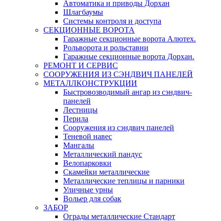
Автоматика и приводы Дорхан
Шлагбаумы
Системы контроля и доступа
СЕКЦИОННЫЕ ВОРОТА
Гаражные секционные ворота Алютех.
Рольворота и рольставни
Гаражные секционные ворота Дорхан.
РЕМОНТ И СЕРВИС
СООРУЖЕНИЯ ИЗ СЭНДВИЧ ПАНЕЛЕЙ
МЕТАЛЛКОНСТРУКЦИИ
Быстровозводимый ангар из сэндвич-
панелей
Лестницы
Перила
Сооружения из сэндвич панелей
Теневой навес
Мангалы
Металлический пандус
Велопарковки
Скамейки металлические
Металлические теплицы и парники
Уличные урны
Вольер для собак
ЗАБОР
Ограды металлические Стандарт