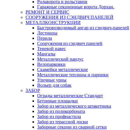
Рольворота и рольставни
Гаражные секционные ворота Дорхан.
РЕМОНТ И СЕРВИС
СООРУЖЕНИЯ ИЗ СЭНДВИЧ ПАНЕЛЕЙ
МЕТАЛЛКОНСТРУКЦИИ
Быстровозводимый ангар из сэндвич-панелей
Лестницы
Перила
Сооружения из сэндвич панелей
Теневой навес
Мангалы
Металлический пандус
Велопарковки
Скамейки металлические
Металлические теплицы и парники
Уличные урны
Вольер для собак
ЗАБОР
Ограды металлические Стандарт
Бетонные площадки
Забор из металлического штакетника
Забор из поликорбоната
Забор из профнастила
Забор из терассной доски
Заборные секции из сварной сетки