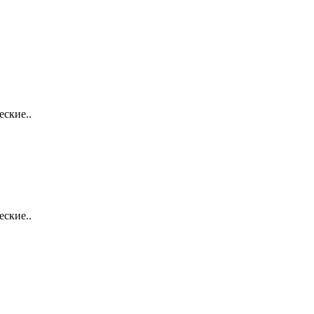
еские..
еские..