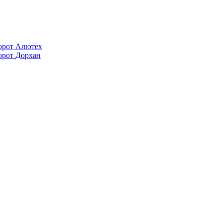
орот Алютех
орот Дорхан