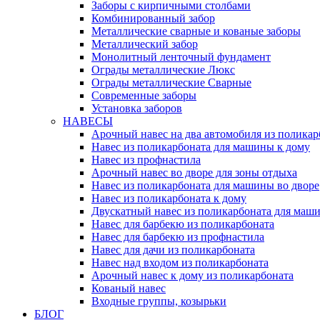
Заборы с кирпичными столбами
Комбинированный забор
Металлические сварные и кованые заборы
Металлический забор
Монолитный ленточный фундамент
Ограды металлические Люкс
Ограды металлические Сварные
Современные заборы
Установка заборов
НАВЕСЫ
Арочный навес на два автомобиля из поликар
Навес из поликарбоната для машины к дому
Навес из профнастила
Арочный навес во дворе для зоны отдыха
Навес из поликарбоната для машины во дворе
Навес из поликарбоната к дому
Двускатный навес из поликарбоната для маши
Навес для барбекю из поликарбоната
Навес для барбекю из профнастила
Навес для дачи из поликарбоната
Навес над входом из поликарбоната
Арочный навес к дому из поликарбоната
Кованый навес
Входные группы, козырьки
БЛОГ