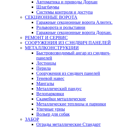
Автоматика и приводы Дорхан
Шлагбаумы
Системы контроля и доступа
СЕКЦИОННЫЕ ВОРОТА
Гаражные секционные ворота Алютех.
Рольворота и рольставни
Гаражные секционные ворота Дорхан.
РЕМОНТ И СЕРВИС
СООРУЖЕНИЯ ИЗ СЭНДВИЧ ПАНЕЛЕЙ
МЕТАЛЛКОНСТРУКЦИИ
Быстровозводимый ангар из сэндвич-
панелей
Лестницы
Перила
Сооружения из сэндвич панелей
Теневой навес
Мангалы
Металлический пандус
Велопарковки
Скамейки металлические
Металлические теплицы и парники
Уличные урны
Вольер для собак
ЗАБОР
Ограды металлические Стандарт