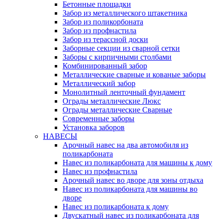
Бетонные площадки
Забор из металлического штакетника
Забор из поликорбоната
Забор из профнастила
Забор из терассной доски
Заборные секции из сварной сетки
Заборы с кирпичными столбами
Комбинированный забор
Металлические сварные и кованые заборы
Металлический забор
Монолитный ленточный фундамент
Ограды металлические Люкс
Ограды металлические Сварные
Современные заборы
Установка заборов
НАВЕСЫ
Арочный навес на два автомобиля из
поликарбоната
Навес из поликарбоната для машины к дому
Навес из профнастила
Арочный навес во дворе для зоны отдыха
Навес из поликарбоната для машины во
дворе
Навес из поликарбоната к дому
Двускатный навес из поликарбоната для