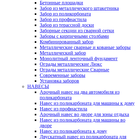
Бетонные площадки
Забор из металлического штакетника
Забор из поликорбоната
Забор из профнастила
Забор из терассной доски
Заборные секции из сварной сетки
Заборы с кирпичными столбами
Комбинированный забор
Металлические сварные и кованые заборы
Металлический забор
Монолитный ленточный фундамент
Ограды металлические Люкс
Ограды металлические Сварные
Современные заборы
Установка заборов
НАВЕСЫ
Арочный навес на два автомобиля из
поликарбоната
Навес из поликарбоната для машины к дому
Навес из профнастила
Арочный навес во дворе для зоны отдыха
Навес из поликарбоната для машины во
дворе
Навес из поликарбоната к дому
Двускатный навес из поликарбоната для