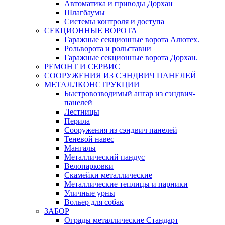
Автоматика и приводы Дорхан
Шлагбаумы
Системы контроля и доступа
СЕКЦИОННЫЕ ВОРОТА
Гаражные секционные ворота Алютех.
Рольворота и рольставни
Гаражные секционные ворота Дорхан.
РЕМОНТ И СЕРВИС
СООРУЖЕНИЯ ИЗ СЭНДВИЧ ПАНЕЛЕЙ
МЕТАЛЛКОНСТРУКЦИИ
Быстровозводимый ангар из сэндвич-
панелей
Лестницы
Перила
Сооружения из сэндвич панелей
Теневой навес
Мангалы
Металлический пандус
Велопарковки
Скамейки металлические
Металлические теплицы и парники
Уличные урны
Вольер для собак
ЗАБОР
Ограды металлические Стандарт